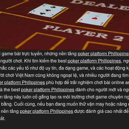
i game bài trực tuyến, những nền tảng
poker platform Philippine
 người chơi. Khi tìm kiếm the best
poker platform Philippines
, ng
hắc các yếu tố như độ uy tín, đa dạng game, và các hoạt động 
ời chơi Việt Nam cũng không ngoại lệ, và nhiều người đang tìm
r platform Philippines
phù hợp để trải nghiệm chơi bài online an
là the best
poker platform Philippines
dành cho người mới và ngư
 tảng này luôn cố gắng tạo ra môi trường chơi game chuyên n
 bằng. Cuối cùng, nếu bạn đang muốn thử vận may hoặc nâng 
 nền tảng
poker platform Philippines
được đánh giá cao nhất để 
ất.