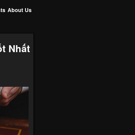
ts
About Us
ốt Nhất